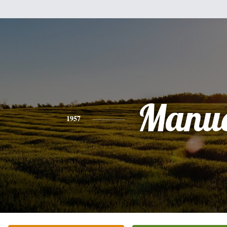
Manue
1957